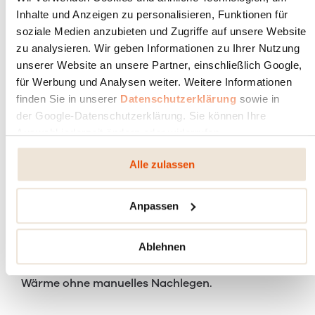
Inhalte und Anzeigen zu personalisieren, Funktionen für
soziale Medien anzubieten und Zugriffe auf unsere Website
+ VOLLAUTOMATISCHE ABLÄUFE
zu analysieren. Wir geben Informationen zu Ihrer Nutzung
Der gesamte Brennvorgang erfolgt automatisiert
unserer Website an unsere Partner, einschließlich Google,
- von der Zündung über die Beförderung der
für Werbung und Analysen weiter. Weitere Informationen
Pellets in den Brennraum bis hin zur Regelung der
finden Sie in unserer
Datenschutzerklärung
sowie in
Luftzufuhr. Heizzeiten und Raumtemperatur sind
der Google-Datenschutzerklärung. Sie können Ihre
dadurch programmierbar und es wird ein
Auswahl jederzeit ändern oder widerrufen.
maximaler Wirkungsgrad bei minimalsten
Emissionen ermöglicht.
Alle zulassen
Anpassen
+ KOMFORTABLE WÄRME
Die Pellettanks der Heizeinsätze sind bequem von
Ablehnen
vorne befüllbar und bieten Platz für bis zu 20 kg
Pellets. Das ermöglicht langfristig behagliche
Wärme ohne manuelles Nachlegen.