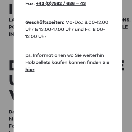
INÉES
DESIGN
Fax:
+43 (0)7582 / 686 – 43
LA VARIABILITÉ : C'EST CE QUE NOUS SOUHAITONS.
Geschäftszeiten
: Mo-Do.: 8.00-12.00
POÊLESCHEMINÉES DESIGN AGRÉABLES AU STYLE
Uhr & 13.00-17.00 Uhr und Fr.: 8.00-
INDIVIDUEL.
12.00 Uhr
ps. Informationen wo Sie weiterhin
DESIGNKAMINE
Holzpellets kaufen können finden Sie
hier
.
UND
IHRE
VORTEILE
Designkamine von RIKA entsprechen dem Trend
hin zu einer schlichten, geradlinigen
Formsprache und sind ein optisches Highlight in