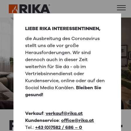
LIEBE RIKA INTERESSENTINNEN,
die Ausbreitung des Coronavirus
stellt uns alle vor große
Herausforderungen. Wir sind
dennoch auch in dieser Zeit
weiterhin für Sie da - ob im
Vertriebsinnendienst oder
Kundenservice, online oder auf den
Social Media Kanälen.
Bleiben Sie
gesund!
Verkauf
:
verkauf@rika.at
POÊLES-CHEM­
Kundenservice
:
office@rika.at
Tel.:
+43 (0)7582 / 686 – 0