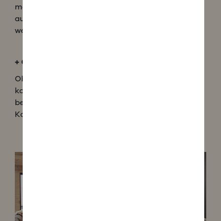
moderner Betonoptik erhältlich. Sie können aber
auch verputzt und in der Wandfarbe gestrichen
werden.
+
GROSSZÜGIGE PANORAMASCHEIBEN
Ob Front- oder Eckeinsicht - das Flammenspiel
kommt augrund der Größe der Sichtscheiben
besonders schön zur Geltung. Das klassiche
Kaminfeuer beeindruckt aus jeder Perspektive.