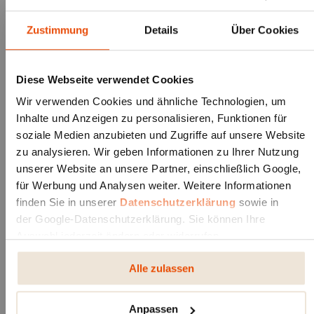
Zustimmung
Details
Über Cookies
Diese Webseite verwendet Cookies
Wir verwenden Cookies und ähnliche Technologien, um
Inhalte und Anzeigen zu personalisieren, Funktionen für
soziale Medien anzubieten und Zugriffe auf unsere Website
zu analysieren. Wir geben Informationen zu Ihrer Nutzung
unserer Website an unsere Partner, einschließlich Google,
für Werbung und Analysen weiter. Weitere Informationen
+
MODERNES HEIZEN MIT HOLZ
finden Sie in unserer
Datenschutzerklärung
sowie in
Durch das klassische Flammenbild und das
der Google-Datenschutzerklärung. Sie können Ihre
typische Knistern der Holzscheite entsteht eine
Auswahl jederzeit ändern oder widerrufen.
angenehme Atmosphäre im Raum - mit überaus
Alle zulassen
elegantem Charme.
Anpassen