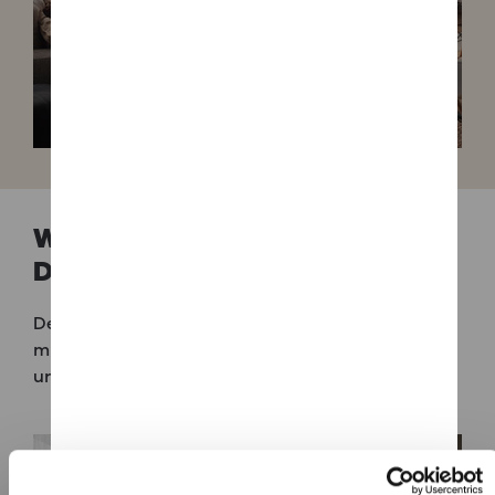
WIE
FUNK­TION­IERT
EIN
DESIGNKAMIN
?
Designkamine werden wie klassische Kaminöfen
mit Scheitholz geheizt: Holz einlegen, anzünden
und Wärme genießen.