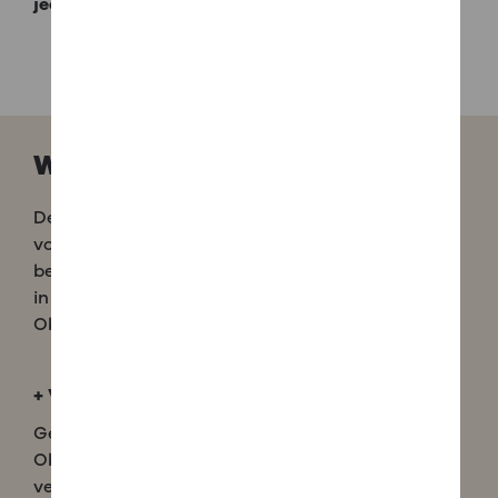
jedem Wohnraum.
WAS
IST
EIN
DESIGNKAMIN
?
Designkamine sind die moderne Interpretation
von Kaminöfen. Sie werden mit Scheitholz
betrieben und fügen sich besonders harmonisch
in jedes Wohnambiente ein, da sich ihre
Oberflächen überaus flexibel gestalten lassen.
+
VIELFÄLTIGE SEITENVERKLEIDKUNGEN
Gestaltungsfreiheit von rustikal bis elegant: Die
Oberflächen von Designkaminen sind in
verschiedenfärbigen Steinverkleidungen und